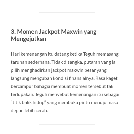
3. Momen Jackpot Maxwin yang
Mengejutkan
Hari kemenangan itu datang ketika Teguh memasang
taruhan sederhana. Tidak disangka, putaran yang ia
pilih menghadirkan jackpot maxwin besar yang
langsung mengubah kondisi finansialnya. Rasa kaget
bercampur bahagia membuat momen tersebut tak
terlupakan. Teguh menyebut kemenangan itu sebagai
“titik balik hidup” yang membuka pintu menuju masa
depan lebih cerah.