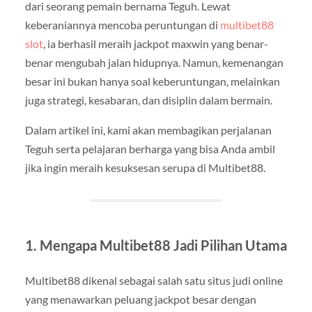
dari seorang pemain bernama Teguh. Lewat
keberaniannya mencoba peruntungan di
multibet88
slot
, ia berhasil meraih jackpot maxwin yang benar-
benar mengubah jalan hidupnya. Namun, kemenangan
besar ini bukan hanya soal keberuntungan, melainkan
juga strategi, kesabaran, dan disiplin dalam bermain.
Dalam artikel ini, kami akan membagikan perjalanan
Teguh serta pelajaran berharga yang bisa Anda ambil
jika ingin meraih kesuksesan serupa di Multibet88.
1. Mengapa Multibet88 Jadi Pilihan Utama
Multibet88 dikenal sebagai salah satu situs judi online
yang menawarkan peluang jackpot besar dengan