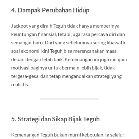
4. Dampak Perubahan Hidup
Jackpot yang diraih Teguh tidak hanya memberinya
keuntungan finansial, tetapi juga rasa percaya diri dan
semangat baru. Dari yang sebelumnya sering khawatir
soal ekonomi, kini Teguh bisa merencanakan masa
depan dengan lebih baik. Kemenangan ini juga menjadi
motivasi baginya untuk bermain lebih bijak, tidak
tergesa-gesa, dan tetap mengandalkan strategi yang
realistis.
5. Strategi dan Sikap Bijak Teguh
Kemenangan Teguh bukan murni kebetulan. Ia selalu: