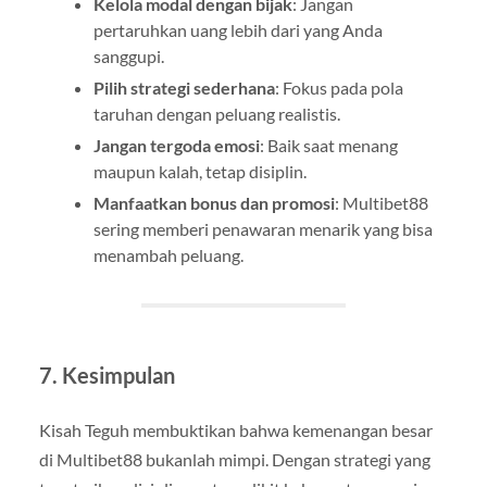
Kelola modal dengan bijak
: Jangan
pertaruhkan uang lebih dari yang Anda
sanggupi.
Pilih strategi sederhana
: Fokus pada pola
taruhan dengan peluang realistis.
Jangan tergoda emosi
: Baik saat menang
maupun kalah, tetap disiplin.
Manfaatkan bonus dan promosi
: Multibet88
sering memberi penawaran menarik yang bisa
menambah peluang.
7. Kesimpulan
Kisah Teguh membuktikan bahwa kemenangan besar
di Multibet88 bukanlah mimpi. Dengan strategi yang