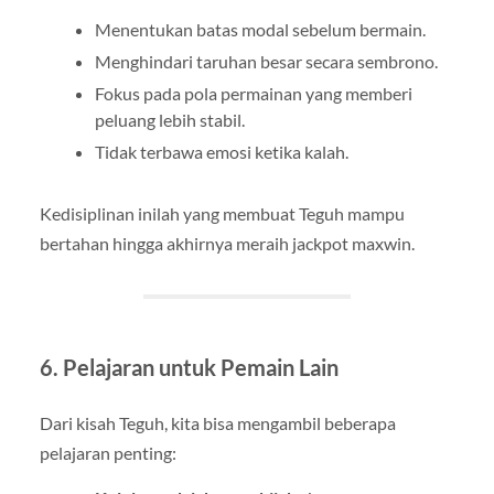
Menentukan batas modal sebelum bermain.
Menghindari taruhan besar secara sembrono.
Fokus pada pola permainan yang memberi
peluang lebih stabil.
Tidak terbawa emosi ketika kalah.
Kedisiplinan inilah yang membuat Teguh mampu
bertahan hingga akhirnya meraih jackpot maxwin.
6. Pelajaran untuk Pemain Lain
Dari kisah Teguh, kita bisa mengambil beberapa
pelajaran penting: