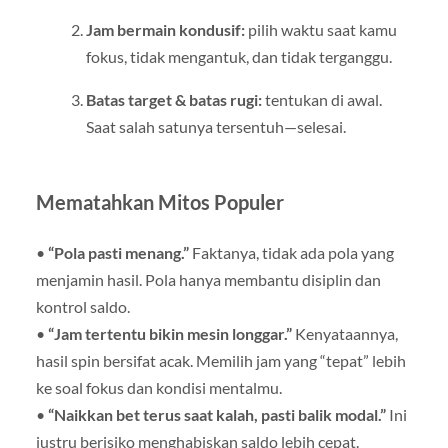
Jam bermain kondusif:
pilih waktu saat kamu
fokus, tidak mengantuk, dan tidak terganggu.
Batas target & batas rugi:
tentukan di awal.
Saat salah satunya tersentuh—selesai.
Mematahkan Mitos Populer
•
“Pola pasti menang.”
Faktanya, tidak ada pola yang
menjamin hasil. Pola hanya membantu disiplin dan
kontrol saldo.
•
“Jam tertentu bikin mesin longgar.”
Kenyataannya,
hasil spin bersifat acak. Memilih jam yang “tepat” lebih
ke soal fokus dan kondisi mentalmu.
•
“Naikkan bet terus saat kalah, pasti balik modal.”
Ini
justru berisiko menghabiskan saldo lebih cepat.