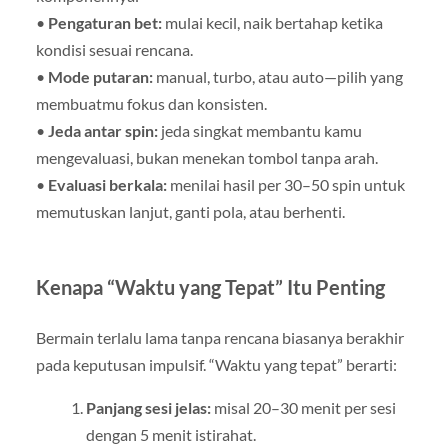
•
Pengaturan bet:
mulai kecil, naik bertahap ketika
kondisi sesuai rencana.
•
Mode putaran:
manual, turbo, atau auto—pilih yang
membuatmu fokus dan konsisten.
•
Jeda antar spin:
jeda singkat membantu kamu
mengevaluasi, bukan menekan tombol tanpa arah.
•
Evaluasi berkala:
menilai hasil per 30–50 spin untuk
memutuskan lanjut, ganti pola, atau berhenti.
Kenapa “Waktu yang Tepat” Itu Penting
Bermain terlalu lama tanpa rencana biasanya berakhir
pada keputusan impulsif. “Waktu yang tepat” berarti:
Panjang sesi jelas:
misal 20–30 menit per sesi
dengan 5 menit istirahat.