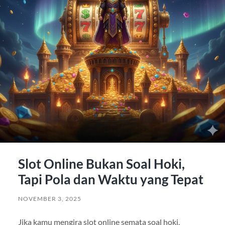
Slot Online Bukan Soal Hoki,
Tapi Pola dan Waktu yang Tepat
NOVEMBER 3, 2025
Jika kamu mengira slot online semata soal hoki,