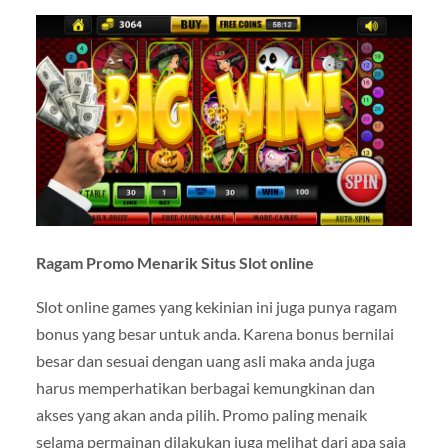
Ragam Promo Menarik Situs Slot online
Slot online games yang kekinian ini juga punya ragam
bonus yang besar untuk anda. Karena bonus bernilai
besar dan sesuai dengan uang asli maka anda juga
harus memperhatikan berbagai kemungkinan dan
akses yang akan anda pilih. Promo paling menaik
selama permainan dilakukan juga melihat dari apa saja