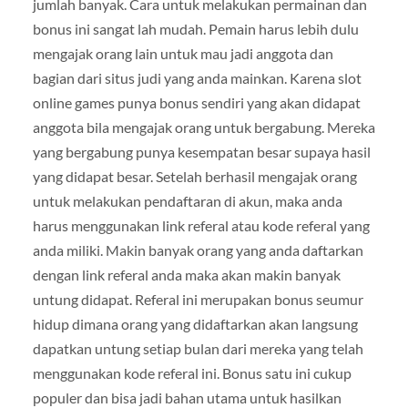
jumlah banyak. Cara untuk melakukan permainan dan
bonus ini sangat lah mudah. Pemain harus lebih dulu
mengajak orang lain untuk mau jadi anggota dan
bagian dari situs judi yang anda mainkan. Karena slot
online games punya bonus sendiri yang akan didapat
anggota bila mengajak orang untuk bergabung. Mereka
yang bergabung punya kesempatan besar supaya hasil
yang didapat besar. Setelah berhasil mengajak orang
untuk melakukan pendaftaran di akun, maka anda
harus menggunakan link referal atau kode referal yang
anda miliki. Makin banyak orang yang anda daftarkan
dengan link referal anda maka akan makin banyak
untung didapat. Referal ini merupakan bonus seumur
hidup dimana orang yang didaftarkan akan langsung
dapatkan untung setiap bulan dari mereka yang telah
menggunakan kode referal ini. Bonus satu ini cukup
populer dan bisa jadi bahan utama untuk hasilkan