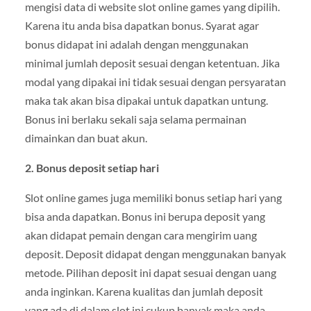
mengisi data di website slot online games yang dipilih.
Karena itu anda bisa dapatkan bonus. Syarat agar
bonus didapat ini adalah dengan menggunakan
minimal jumlah deposit sesuai dengan ketentuan. Jika
modal yang dipakai ini tidak sesuai dengan persyaratan
maka tak akan bisa dipakai untuk dapatkan untung.
Bonus ini berlaku sekali saja selama permainan
dimainkan dan buat akun.
2. Bonus deposit setiap hari
Slot online games juga memiliki bonus setiap hari yang
bisa anda dapatkan. Bonus ini berupa deposit yang
akan didapat pemain dengan cara mengirim uang
deposit. Deposit didapat dengan menggunakan banyak
metode. Pilihan deposit ini dapat sesuai dengan uang
anda inginkan. Karena kualitas dan jumlah deposit
yang ada di dalam slot ini cukup banyak maka anda