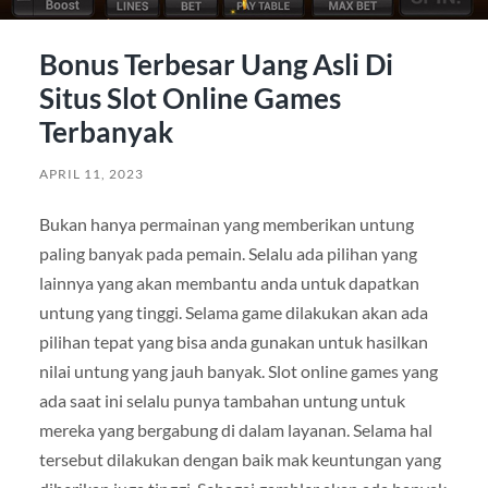
Bonus Terbesar Uang Asli Di
Situs Slot Online Games
Terbanyak
APRIL 11, 2023
Bukan hanya permainan yang memberikan untung
paling banyak pada pemain. Selalu ada pilihan yang
lainnya yang akan membantu anda untuk dapatkan
untung yang tinggi. Selama game dilakukan akan ada
pilihan tepat yang bisa anda gunakan untuk hasilkan
nilai untung yang jauh banyak. Slot online games yang
ada saat ini selalu punya tambahan untung untuk
mereka yang bergabung di dalam layanan. Selama hal
tersebut dilakukan dengan baik mak keuntungan yang